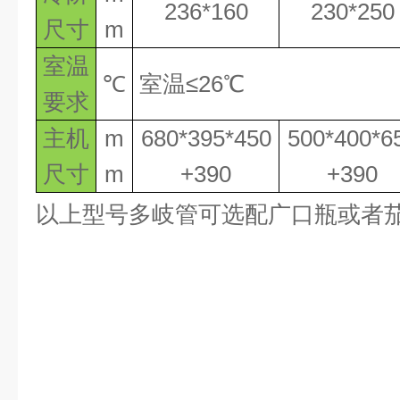
236*160
230*250
尺寸
m
室温
℃
室温
≤26℃
要求
主机
m
680*395*45
0
500*400*6
尺寸
m
+390
+390
以上型号
多岐管可选配广口瓶或者