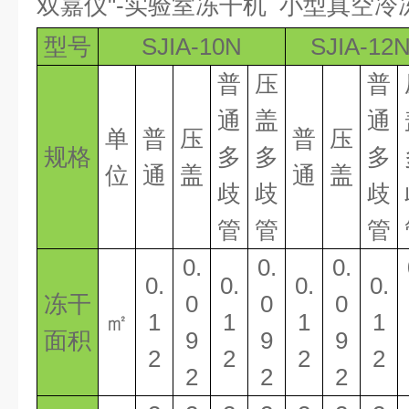
双嘉仪
"
-
实验室
冻干机
小型真空冷
型号
SJIA-10N
SJIA-12
普
压
普
通
盖
通
单
普
压
普
压
规格
多
多
多
位
通
盖
通
盖
歧
歧
歧
管
管
管
0.
0.
0.
0.
0.
0.
0.
冻干
0
0
0
㎡
1
1
1
1
面积
9
9
9
2
2
2
2
2
2
2